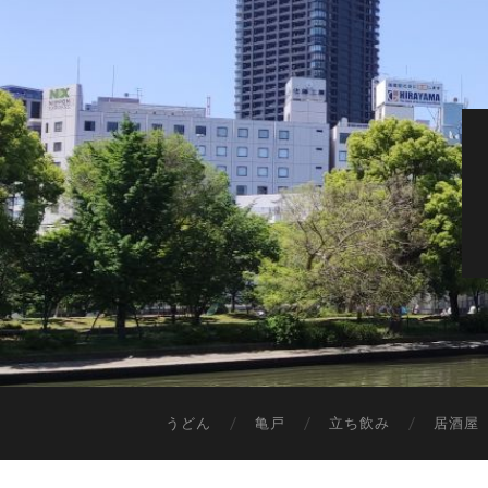
うどん
亀戸
立ち飲み
居酒屋