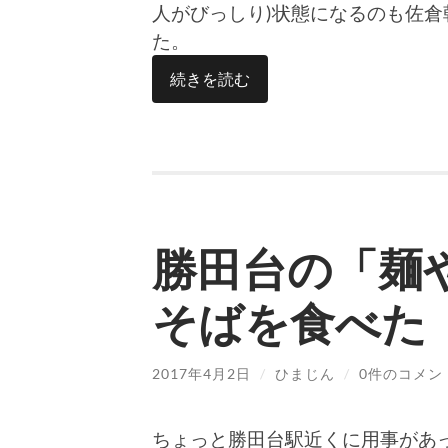
人がびっしり)状態になるのも佐
た。
続きを読む
勝田台の「麺
そばを食べた
2017年4月2日
/
ひまじん
/
0件のコメン
ちょっと勝田台駅近くに用事があ