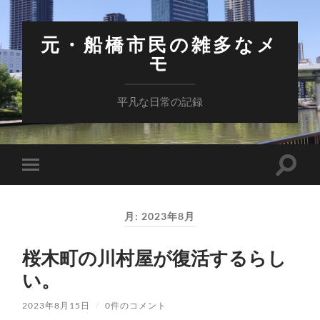
元・船橋市民の雑多なメ
モ
平凡な日常の記録
検
モ
索
バ
フ
イ
ィ
ル
ー
月:
2023年8月
メ
ル
ニ
ド
ュ
を
桜木町の川村屋が復活するらし
ー
切
を
り
い。
切
替
り
え
替
る
2023年8月15日
/
0件のコメント
え