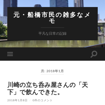
元・船橋市民の雑多なメ
モ
平凡な日常の記録
検
モ
索
バ
フ
イ
ィ
ル
ー
月:
2018年1月
メ
ル
ニ
ド
ュ
を
川崎の立ち呑み屋さんの「天
ー
切
を
り
下」で飲んできた。
切
替
り
え
替
る
2018年1月8日
/
0件のコメント
え