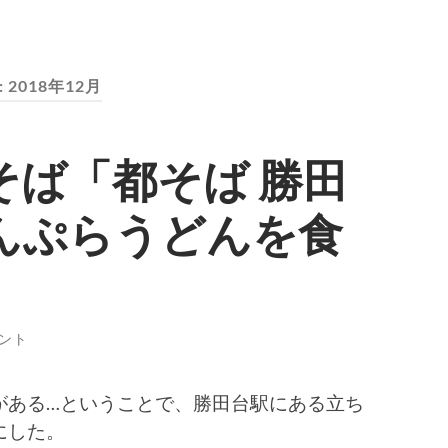
:
2018年12月
そば「都そば 勝田
んぷらうどんを食
ント
がある…ということで、勝田台駅にある立ち
にした。