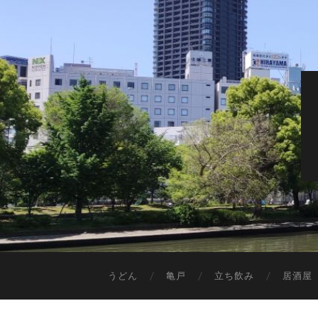
うどん
亀戸
立ち飲み
居酒屋