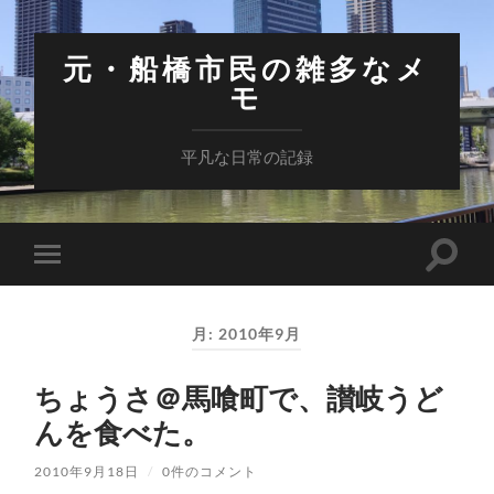
元・船橋市民の雑多なメ
モ
平凡な日常の記録
検
モ
索
バ
フ
イ
ィ
ル
ー
月:
2010年9月
メ
ル
ニ
ド
ュ
を
ちょうさ＠馬喰町で、讃岐うど
ー
切
を
り
んを食べた。
切
替
り
え
替
る
2010年9月18日
/
0件のコメント
え