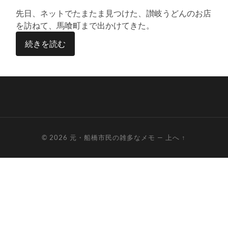
る
先日、ネットでたまたま見つけた、讃岐うどんのお店
を訪ねて、馬喰町まで出かけてきた。
続きを読む
© 2026
元・船橋市民の雑多なメモ
—
上へ ↑