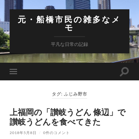
元・船橋市民の雑多なメ
モ
平凡な日常の記録
検
モ
索
バ
フ
イ
ィ
ル
ー
タグ:
ふじみ野市
メ
ル
ニ
ド
ュ
を
上福岡の「讃岐うどん 條辺」で
ー
切
を
り
讃岐うどんを食べてきた
切
替
り
え
替
る
2018年5月8日
/
0件のコメント
え