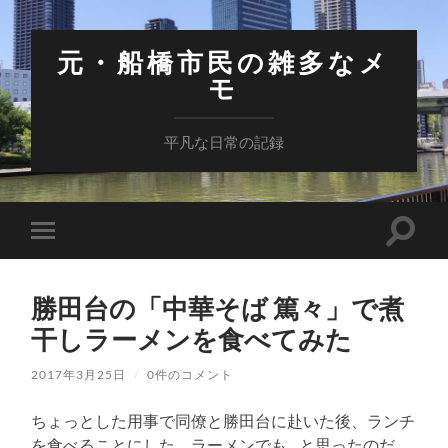
元・船橋市民の雑多なメ
モ
平凡な日常の記録
検
モ
索
バ
フ
イ
ィ
ル
ー
勝田台の「中華そば 篤々」で煮
メ
ル
ニ
干しラーメンを食べてみた
ド
ュ
を
ー
切
を
2017年3月25日
/
0件のコメント
り
切
替
り
え
ちょっとした用事で同僚と勝田台に赴いた後、ランチ
替
る
え
を食べることにした。ラーメンでも…と思ったのだ