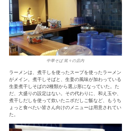
中華そば 篤々の店内
ラーメンは、煮干しを使ったスープを使ったラーメン
がメイン。煮干しそばと、生姜の風味が加わっている
生姜煮干しそばの2種類から選ぶ形になっていた。た
だ、大盛りの設定はない。その代わりに、和え玉や、
煮干しだしを使って炊いたニボだしご飯など、もうち
ょっと食べたい皆さん向けのメニューは用意されてい
た。