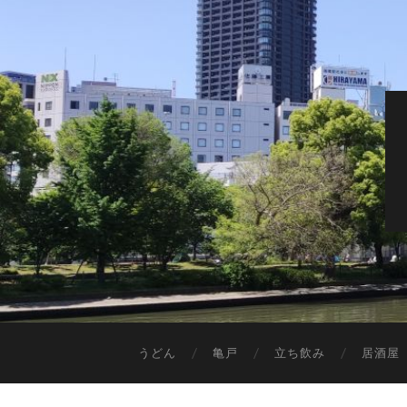
うどん
亀戸
立ち飲み
居酒屋