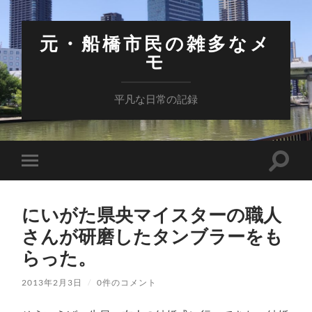
元・船橋市民の雑多なメ
モ
平凡な日常の記録
検
モ
索
バ
フ
イ
ィ
ル
ー
にいがた県央マイスターの職人
メ
ル
ニ
さんが研磨したタンブラーをも
ド
ュ
を
ー
らった。
切
を
り
切
替
り
2013年2月3日
/
0件のコメント
え
替
る
え