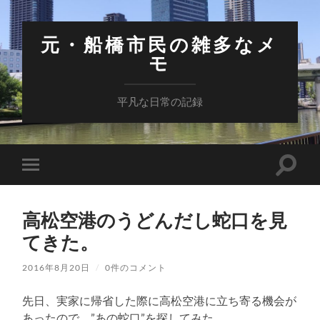
元・船橋市民の雑多なメ
モ
平凡な日常の記録
検
モ
索
バ
フ
イ
ィ
ル
ー
高松空港のうどんだし蛇口を見
メ
ル
ニ
てきた。
ド
ュ
を
ー
切
を
2016年8月20日
/
0件のコメント
り
切
替
り
え
先日、実家に帰省した際に高松空港に立ち寄る機会が
替
る
え
あったので、”あの蛇口”を探してみた。