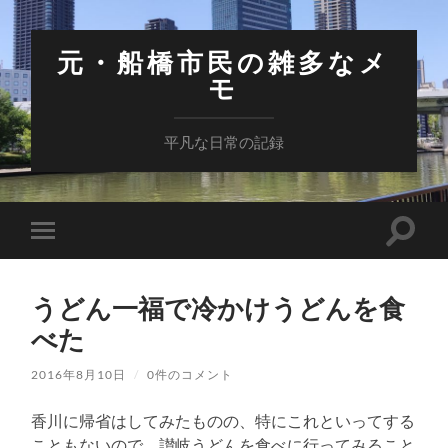
元・船橋市民の雑多なメ
モ
平凡な日常の記録
検
モ
索
バ
フ
イ
ィ
ル
ー
うどん一福で冷かけうどんを食
メ
ル
ニ
べた
ド
ュ
を
ー
切
を
2016年8月10日
/
0件のコメント
り
切
替
り
え
香川に帰省はしてみたものの、特にこれといってする
替
る
え
こともないので、讃岐うどんを食べに行ってみること