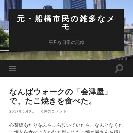
元・船橋市民の雑多なメ
モ
平凡な日常の記録
検
モ
索
バ
フ
イ
ィ
ル
ー
なんばウォークの「会津屋」
メ
ル
ニ
で、たこ焼きを食べた。
ド
ュ
を
ー
切
を
2019年8月8日
/
0件のコメント
り
切
替
り
え
心斎橋あたりをふらふら歩いていたら、なんとなくた
替
る
え
こ焼きを食べようかなと思ってたこ焼き屋さんを捜し