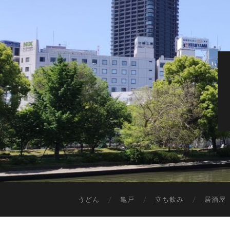
うどん
亀戸
立ち飲み
居酒屋