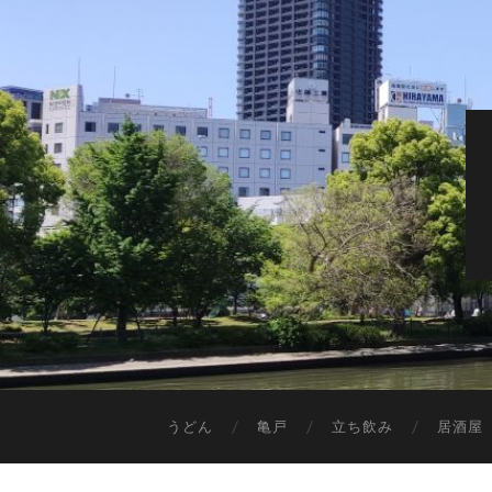
うどん
亀戸
立ち飲み
居酒屋